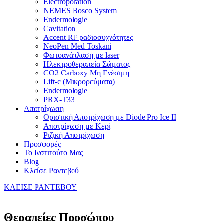
Electroporation
NEMES Bosco System
Endermologie
Cavitation
Accent RF ραδιοσυχνότητες
NeoPen Med Toskani
Φωτοανάπλαση με laser
Ηλεκτροθεραπεία Σώματος
CO2 Carboxy Μη Ενέσιμη
Lift-c (Mικρορεύματα)
Endermologie
PRX-T33
Αποτρίχωση
Oριστική Αποτρίχωση με Diode Pro Ice II
Αποτρίχωση με Κερί
Ριζική Αποτρίχωση
Προσφορές
Το Ινστιτούτο Μας
Blog
Κλείσε Ραντεβού
ΚΛΕΙΣΕ ΡΑΝΤΕΒΟΥ
Θεραπείες Προσώπου