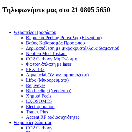
Τηλεφωνήστε μας στο 21 0805 5650
Θεραπείες Προσώπου
Θεραπεία Peeling Ρετινόλης (Ekseption)
Βαθύς Καθαρισμός Προσώπου
Δερμοαπόξεση με μικροκρυστάλλους διαμαντιού
NeoPen Med Toskani
CO2 Carboxy Μη Ενέσιμη
Φωτοανάπλαση με laser
PRX-T33
Aquafacial (Υδροδερμοαπόξεση)
Lift-c (Mικρορεύματα)
Rejuveyes
Bio Peeling (Neoderma)
Χημικά Peels
EXOSOMES
Electroporation
Tranex Plus
Accent RF ραδιοσυχνότητες
Θεραπείες Σώματος
CO2 Carboxy